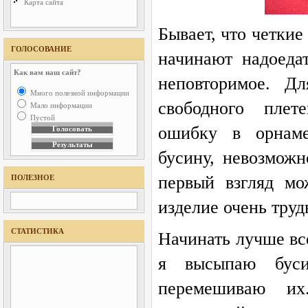
Карта сайта
Бывает, что четки
ГОЛОСОВАНИЕ
начинают надоедат
Как вам наш сайт?
неповторимое. Дл
Много полезной информации
свободного плет
Мало информации
Пустой
ошибку в орнаме
бусину, невозможн
первый взгляд мож
ПОЛЕЗНОЕ
изделие очень трудн
СТАТИСТИКА
Начинать лучше вс
я высыпаю бус
перемешиваю их