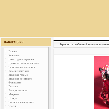
НАВИГАЦИЯ-I
Браслет в свободной технике плетен
Главная
Квиллинг
Новогодние игрушки
Цветы из осенних листьев
Складывание салфеток
Вязание крючком
Вышивка гладью
Вышивка крестиком
Фриволите
Вязание
Бисероплетение
Макраме
Шторы
Свечи своими руками
Статьи