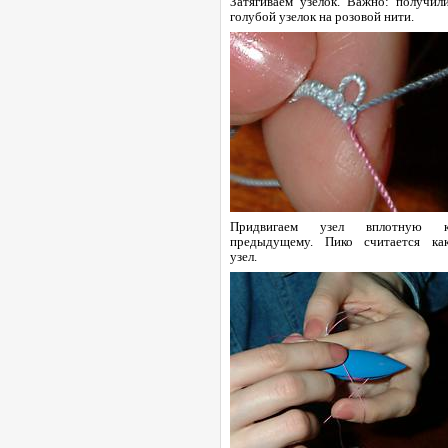
Затягиваем узелок. Важно: получил
голубой узелок на розовой нити.
Придвигаем узел вплотную 
предыдущему. Пико считается ка
узел.