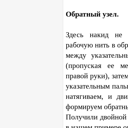
Обратный узел.
Здесь накид не 
рабочую нить в об
между указатель
(пропуская ее м
правой руки), зате
указательным паль
натягиваем, и дв
формируем обратны
Получили двойной у
в нашем примере о