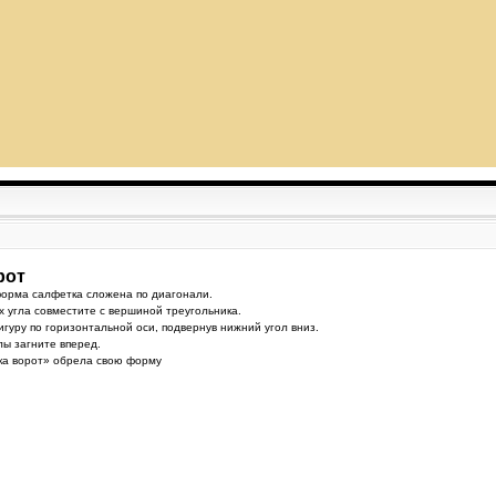
рот
форма салфетка сложена по диагонали.
х угла совместите с вершиной треугольника.
игуру по горизонтальной оси, подвернув нижний угол вниз.
лы загните вперед.
рка ворот» обрела свою форму