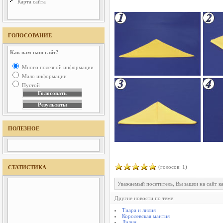
Карта сайта
ГОЛОСОВАНИЕ
Как вам наш сайт?
Много полезной информации
Мало информации
Пустой
ПОЛЕЗНОЕ
(голосов: 1)
СТАТИСТИКА
Уважаемый посетитель, Вы зашли на сайт к
Другие новости по теме:
Тиара и лилия
Королевская мантия
Лилия