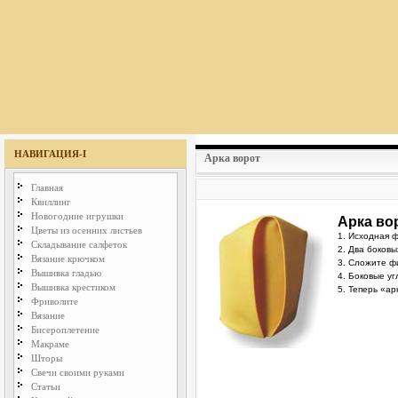
НАВИГАЦИЯ-I
Арка ворот
Главная
Квиллинг
Новогодние игрушки
Арка во
Цветы из осенних листьев
1. Исходная 
Складывание салфеток
2. Два боковы
Вязание крючком
3. Сложите ф
Вышивка гладью
4. Боковые уг
Вышивка крестиком
5. Теперь «а
Фриволите
Вязание
Бисероплетение
Макраме
Шторы
Свечи своими руками
Статьи