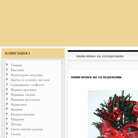
НАВИГАЦИЯ-I
мини-венок на холодильник
Главная
Квиллинг
Новогодние игрушки
мини-венок на холодильник
Цветы из осенних листьев
Складывание салфеток
Вязание крючком
Вышивка гладью
Вышивка крестиком
Фриволите
Вязание
Бисероплетение
Макраме
Шторы
Свечи своими руками
Статьи