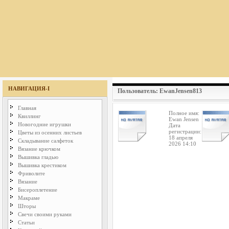
НАВИГАЦИЯ-I
Пользователь: EwanJensen813
Главная
Полное имя:
Квиллинг
Ewan Jensen
Новогодние игрушки
Дата
регистрации:
Цветы из осенних листьев
18 апреля
Складывание салфеток
2026 14:10
Вязание крючком
Вышивка гладью
Вышивка крестиком
Фриволите
Вязание
Бисероплетение
Макраме
Шторы
Свечи своими руками
Статьи