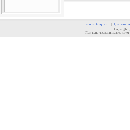
Главная
|
О проекте
|
Прислать но
Copyright 
При использовании материалов 