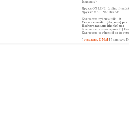
{signature}
Друзья ON-LINE: {online-friends}
Друзья OFF-LINE: {friends}
Количество публикаций: 0
Сказал спасибо: {thx_num} раз
Поблагодарили: {thanks} раз
Количество комментариев: 0 [ По
Количество сообщений на форуме:
[
отправить E-Mail
] [ написать П