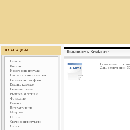
НАВИГАЦИЯ-I
Пользователь: Kristianecar
Главная
Полное имя: Kristian
Квиллинг
Дата регистрации: 3
Новогодние игрушки
Цветы из осенних листьев
Складывание салфеток
Вязание крючком
Вышивка гладью
Вышивка крестиком
Фриволите
Вязание
Бисероплетение
Макраме
Шторы
Свечи своими руками
Статьи