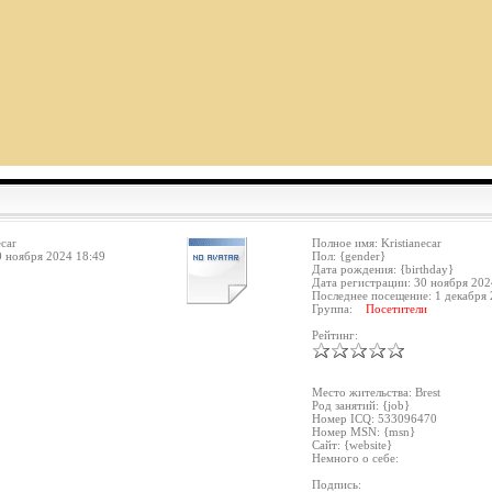
ecar
Полное имя: Kristianecar
0 ноября 2024 18:49
Пол: {gender}
Дата рождения: {birthday}
Дата регистрации: 30 ноября 202
Последнее посещение: 1 декабря 
Группа:
Посетители
Рейтинг:
Место жительства: Brest
Род занятий: {job}
Номер ICQ: 533096470
Номер MSN: {msn}
Сайт: {website}
Немного о себе:
Подпись: