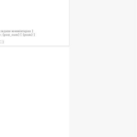
следние комментарии ]
 {post_num} [ {posts} ]
С ]