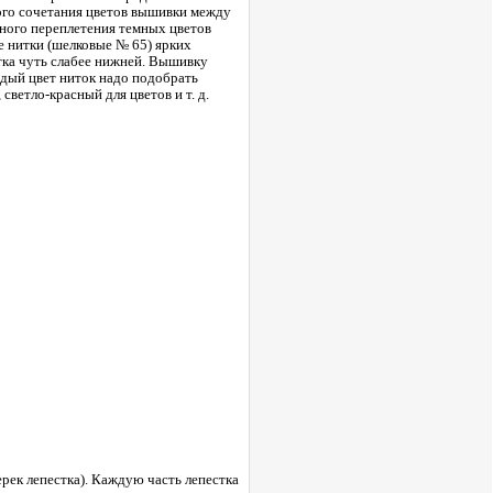
ного сочетания цветов вышивки между
сного переплетения темных цветов
е нитки (шелковые № 65) ярких
тка чуть слабее нижней. Вышивку
ждый цвет ниток надо подобрать
ветло-красный для цветов и т. д.
рек лепестка). Каждую часть лепестка