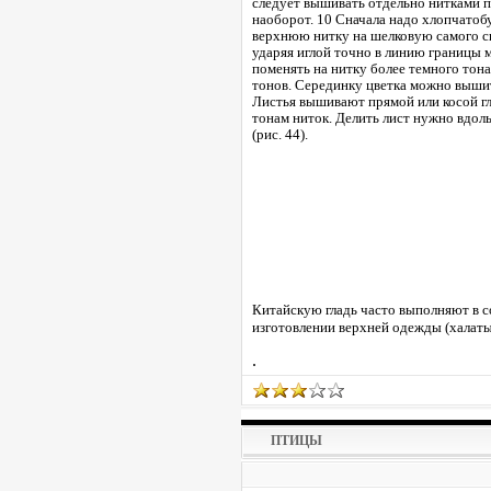
следует вышивать отдельно нитками п
наоборот. 10 Сначала надо хлопчатоб
верхнюю нитку на шелковую самого све
ударяя иглой точно в линию границы 
поменять на нитку более темного тон
тонов. Серединку цветка можно вышит
Листья вышивают прямой или косой гл
тонам ниток. Делить лист нужно вдол
(рис. 44).
Китайскую гладь часто выполняют в 
изготовлении верхней одежды (халаты
.
ПТИЦЫ