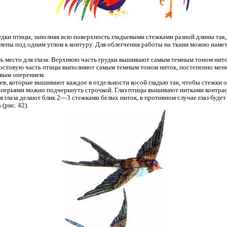
дки птицы, заполняя всю поверхность гладьевыми стежками разной длины так, 
лены под одним углом к контуру. Для облегчения работы на ткани можно наме
ь место для глаза. Верхнюю часть грудки вышивают самым темным тоном нито
Хвостовую часть птицы выполняют самым темным тоном ниток, постепенно меня
овым оперением.
ев, которые вышивают каждое в отдельности косой гладью так, чтобы стежки о
перьями можно подчеркнуть строчкой. Глаз птицы вышивают нитками контраст
ая глаза делают блик 2—3 стежками белых ниток, в противном случае глаз буде
(рис. 42).