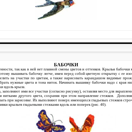
БАБОЧКИ
ности, так как в ней нет плавной смены цветов и оттенков. Крылья бабочки
этому вышивать бабочку легче, имея перед собой цветную открытку с ее из
елить на участки по цветам, а также нарисовать карандашом видимые прож
брать нужные цвета и тона ниток. Начинать вышивку бабочки надо с края ни
ки вдоль крыла.
 заполняют ими все участки (согласно рисунку), оставляя место для вкраплен
и нитками другого цвета, сохраняя при этом направление стежков. Дополн
ать при зарисовке. Их выполняют поверх имеющихся гладьевых стежков стро
вки крыльев гладьевыми стежками вдоль или поперек (рис. 40).