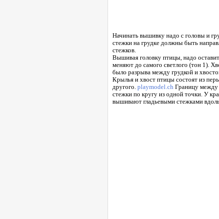
Начинать вышивку надо с головы и гру
стежки на грудке должны быть направ
стежков.
Вышивая головку птицы, надо оставит
меняют до самого светлого (тон 1). 
было разрыва между грудкой и хвост
Крылья и хвост птицы состоят из перь
другого.
playmodel.ch
Границу между 
стежки по кругу из одной точки. У кр
вышивают гладьевыми стежками вдоль 