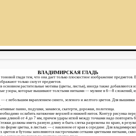
ВЛАДИМИРСКАЯ ГЛАДЬ
 тоновой глади тем, что она дает только плоскостное изображение предметов. 
ображают только силуэт предметов.
в основном растительные мотивы (цветы, листья), иногда также добавляются 
ные узоры, которые вышивают толстыми нитками — мулине в 6—8 сложений, и
— с небольшим вкраплением синего, зеленого и желтого цветов. Для вышивки
.
тивные панно, подушки, занавеси, скатерти, дорожки, полотенца.
еобходимо ослабить натяжение верхней и нижней ниток. Контур рисунка пере
и длиной от 4 до 7 мм, причем удары иглой между точками надо повторять 6
Стежки должны иметь разную длину и быть слегка разрежены по краю, в резуль
 по форме цветка, в листьях — с наклоном от края к середине. Для владимирск
х цветов и бутоны заполняются настрочными сетками цветными нитками, скво