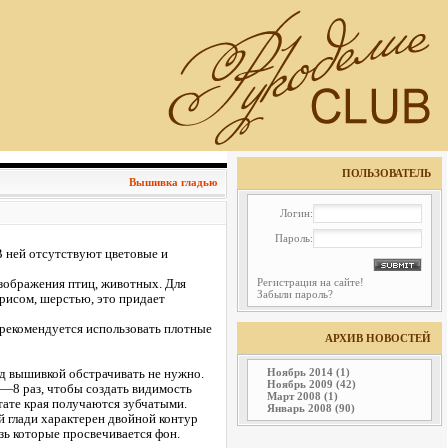
ПОЛЬЗОВАТЕЛЬ
Вышивка гладью
Логин:
Пароль:
В ней отсутствуют цветовые и
изображения птиц, животных. Для
Регистрация на сайте!
Забыли пароль?
рисом, шерстью, это придает
 рекомендуется использовать плотные
АРХИВ НОВОСТЕЙ
д вышивкой обстрачивать не нужно.
Ноябрь 2014 (1)
Ноябрь 2009 (42)
—8 раз, чтобы создать видимость
Март 2008 (1)
тате края получаются зубчатыми.
Январь 2008 (90)
ой глади характерен двойной контур
зь которые просвечивается фон.