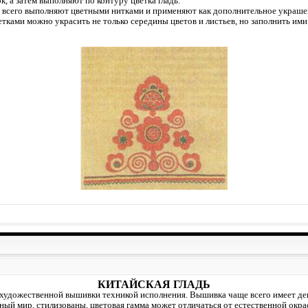
, а затем выполняют по контуру цветка гладь.
 всего выполняют цветными нитками и применяют как дополнительное украшен
тками можно украсить не только середины цветов и листьев, но заполнить им
КИТАЙСКАЯ ГЛАДЬ
в художественной вышивки техникой исполнения. Вышивка чаще всего имеет де
ый мир, стилизованы, цветовая гамма может отличаться от естественной окр