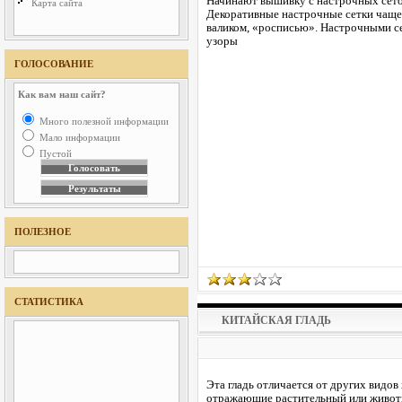
Начинают вышивку с настрочных сеток
Карта сайта
Декоративные настрочные сетки чаще
валиком, «росписью». Настрочными се
узоры
ГОЛОСОВАНИЕ
Как вам наш сайт?
Много полезной информации
Мало информации
Пустой
ПОЛЕЗНОЕ
СТАТИСТИКА
КИТАЙСКАЯ ГЛАДЬ
Эта гладь отличается от других видо
отражающие растительный или животн