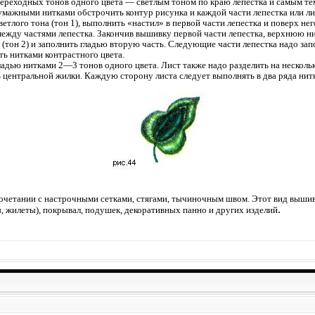
ереходных тонов одного цвета — светлым тоном по краю лепестка и самым тем
умажными нитками обстрочить контур рисунка и каждой части лепестка или ли
тлого тона (тон 1), выполнить «настил» в первой части лепестка и поверх не
между частями лепестка. Закончив вышивку первой части лепестка, верхнюю ни
а (тон 2) и заполнить гладью вторую часть. Следующие части лепестка надо з
ь нитками контрастного цвета.
адью нитками 2—3 тонов одного цвета. Лист также надо разделить на нескольк
ь центральной жилки. Каждую сторону листа следует выполнять в два ряда нит
сочетании с настрочными сетками, стягами, тычиночным швом. Этот вид выши
.
, жилеты), покрывал, подушек, декоративных панно и других изделий