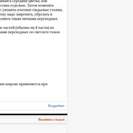
ным к середине цветка, или
стика отдельно. Затем поменять
го уложить плотные гладьевые стежки,
тку надо закрепить, обрезать и
аполнить также нитками переходных
о частей (обычно на 4 части) по
ками переходных по светлоте тонов
вки широко применяется при
Подробнее
Вышивка гладью