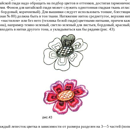
йской глади надо обращать на подбор цветов и оттенков, достигая гармонич
ия. Фоном для китайской глади может служить однотонная гладкая ткань атла
, бордовый, коричневый). Для вышивки следует использовать тонкие, блестящи
ная № 80) должна быть в тон ткани. Натяжение ниток среднетугое, верхняя ни
 «настилом» или без него (техника белой глади) цветными нитками, причем ка
а), например темно-зеленый, светло-зеленый для листьев, бордовый, красный, с
ходить в нитки другого тона, а укладываться как бы рядами (рис. 43).
ждый лепесток цветка в зависимости от размера разделен на 3—5 частей (попе