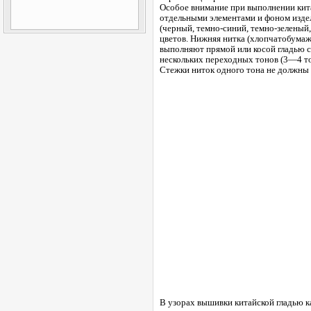
Особое внимание при выполнении кита
отдельными элементами и фоном издел
(черный, темно-синий, темно-зеленый
цветов. Нижняя нитка (хлопчатобумаж
выполняют прямой или косой гладью с
нескольких переходных тонов (3—4 тон
Стежки ниток одного тона не должны в
В узорах вышивки китайской гладью ка