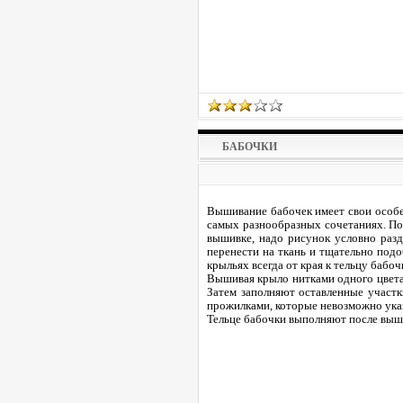
БАБОЧКИ
Вышивание бабочек имеет свои особен
самых разнообразных сочетаниях. По
вышивке, надо рисунок условно разд
перенести на ткань и тщательно подо
крыльях всегда от края к тельцу бабоч
Вышивая крыло нитками одного цвета,
Затем заполняют оставленные участк
прожилками, которые невозможно указ
Тельце бабочки выполняют после выши