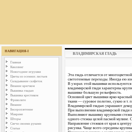
НАВИГАЦИЯ-I
ВЛАДИМИРСКАЯ ГЛАДЬ
Главная
Квиллинг
Новогодние игрушки
Эта гладь отличается от многоцветной
Цветы из осенних листьев
светотеневые переходы. Иногда ею из
Складывание салфеток
В узорах этой вышивки используются 
Вязание крючком
владимирской глади характерны круп
Вышивка гладью
вышивке большую рельефность.
Вышивка крестиком
Основной цвет вышивки ярко-красный 
Фриволите
ткани — суровое полотно, сукно и т. п
Вязание
Владимирской гладью украшают декора
Бисероплетение
При выполнении владимирской глади н
Макраме
Выполняют вышивку крупными стежкам
одного стежка целой пасмой мулине. 
Шторы
Направление стежков от края к центру
Свечи своими руками
рисунка. Чаще всего середины крупны
Статьи