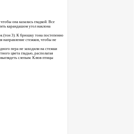
чтобы она казалась гладкой. Все
тить карандашом угол наклона
к (тон 3). К брюшку тона постепенно
я направление стежков, чтобы не
дного пера не заходили на стежки
ного цвета гладью, располагая
т выглядеть слепым. Клюв птицы