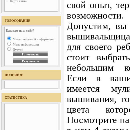
Карта сайта
свой опыт, те
возможности.
ГОЛОСОВАНИЕ
Допустим, вы
Как вам наш сайт?
вышивальщиц
Много полезной информации
для своего ре
Мало информации
Пустой
стоит выбрат
небольшим ко
Если в ваши
ПОЛЕЗНОЕ
имеется му
вышивания, то
СТАТИСТИКА
цвета котор
Посмотрите на