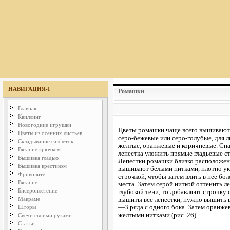
НАВИГАЦИЯ-I
Ромашки
Главная
Квиллинг
Новогодние игрушки
Цветы ромашки чаще всего вышивают 
Цветы из осенних листьев
серо-бежевые или серо-голубые, для л
Складывание салфеток
желтые, оранжевые и коричневые. Снач
Вязание крючком
лепестка уложить прямые гладьевые ст
Вышивка гладью
Лепестки ромашки близко расположены 
Вышивка крестиком
вышивают белыми нитками, плотно укл
Фриволите
строчкой, чтобы затем влить в нее бо
Вязание
места. Затем серой ниткой оттенить ле
Бисероплетение
глубокой тени, то добавляют строчку 
Макраме
вышиты все лепестки, нужно вышить ш
—3 ряда с одного бока. Затем оранж
Шторы
желтыми нитками (рис. 26).
Свечи своими руками
Статьи