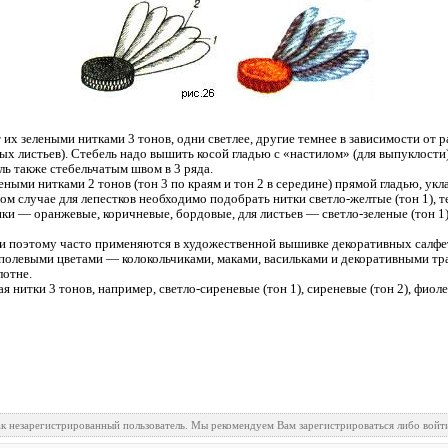
х зелеными нитками 3 тонов, одни светлее, другие темнее в зависимости от р
х листьев). Стебель надо вышить косой гладью с «настилом» (для выпуклости)
ль также стебельчатым швом в 3 ряда.
ными нитками 2 тонов (тон 3 по краям и тон 2 в середине) прямой гладью, укл
 случае для лепестков необходимо подобрать нитки светло-желтые (тон 1), те
нки — оранжевые, коричневые, бордовые, для листьев — светло-зеленые (тон 1),
и поэтому часто применяются в художественной вышивке декоративных салфет
 полевыми цветами — колокольчиками, маками, васильками и декоративными т
лотне.
нитки 3 тонов, например, светло-сиреневые (тон 1), сиреневые (тон 2), фиоле
ак незарегистрированный пользователь. Мы рекомендуем Вам зарегистрироваться либо войти