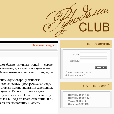
ПОЛЬЗОВАТЕЛЬ
Вышивка гладью
Логин:
Пароль:
ют белые нитки, для теней — серые,
о темного, для серединки цветка —
тем, начиная с верхнего края, вдоль
Регистрация на сайте!
Забыли пароль?
лись, одну сторону лепестка
него лепестка, прострачивают редкой
АРХИВ НОВОСТЕЙ
 оставляя незаполненными затененные
цветка. Если этот цвет не дает
ду лепестками. После того как будут
Ноябрь 2014 (1)
Ноябрь 2009 (42)
ю» в 1 ряд по краю серединки и в 2
Март 2008 (1)
верх нее выполнить «насыпь»
Январь 2008 (90)