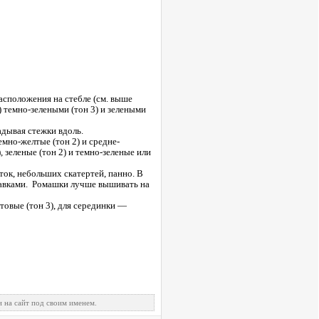
асположения на стебле (см. выше
 темно-зелеными (тон 3) и зелеными
адывая стежки вдоль.
мно-желтые (тон 2) и средне-
 зеленые (тон 2) и темно-зеленые или
ок, небольших скатертей, панно. В
равками. Ромашки лучше вышивать на
товые (тон 3), для серединки —
 на сайт под своим именем.