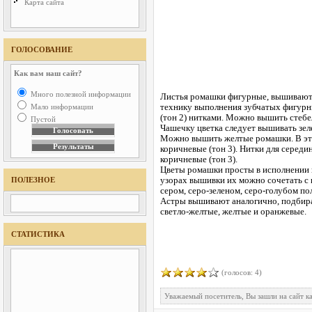
Карта сайта
ГОЛОСОВАНИЕ
Как вам наш сайт?
Много полезной информации
Листья ромашки фигурные, вышивают и
технику выполнения зубчатых фигурны
Мало информации
(тон 2) нитками. Можно вышить стебе
Пустой
Чашечку цветка следует вышивать зеле
Можно вышить желтые ромашки. В этом
коричневые (тон 3). Нитки для середи
коричневые (тон 3).
Цветы ромашки просты в исполнении 
узорах вышивки их можно сочетать с
ПОЛЕЗНОЕ
сером, серо-зеленом, серо-голубом по
Астры вышивают аналогично, подбирая 
светло-желтые, желтые и оранжевые.
СТАТИСТИКА
(голосов: 4)
Уважаемый посетитель, Вы зашли на сайт к