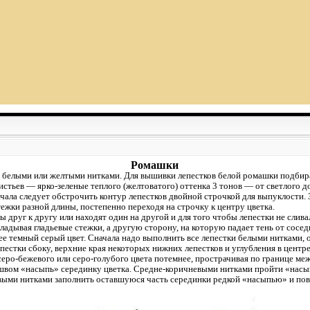
Ромашки
белыми или желтыми нитками. Для вышивки лепестков белой ромашки подбира
истьев — ярко-зеленые теплого (желтоватого) оттенка 3 тонов — от светлого д
ала следует обстрочить контур лепестков двойной строчкой для выпуклости. За
ежки разной длины, постепенно переходя на строчку к центру цветка.
друг к другу или находят один на другой и для того чтобы лепестки не слива
адывая гладьевые стежки, а другую сторону, на которую падает тень от сосед
лее темный серый цвет. Сначала надо выполнить все лепестки белыми нитками,
пестки сбоку, верхние края некоторых нижних лепестков и углубления в центре 
серо-бежевого или серо-голубого цвета потемнее, прострачивая по границе меж
вом «насыпь» серединку цветка. Средне-коричневыми нитками пройти «насыпь
евыми нитками заполнить оставшуюся часть серединки редкой «насыпью» и по