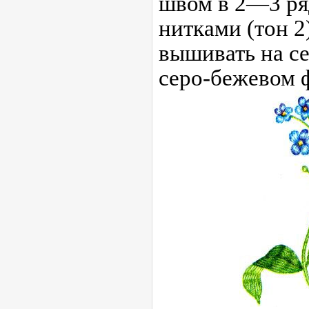
швом в 2—3 ря
нитками (тон 2
вышивать на с
серо-бежевом ф