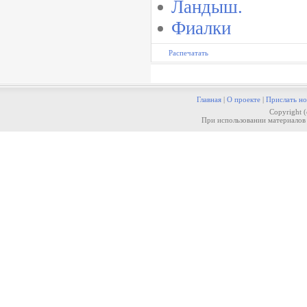
Ландыш.
Фиалки
Распечатать
Главная
|
О проекте
|
Прислать но
Copyright 
При использовании материалов 