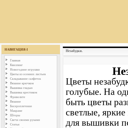
НАВИГАЦИЯ-I
Незабудки.
Главная
Квиллинг
Не
Новогодние игрушки
Цветы из осенних листьев
Цветы незабудк
Складывание салфеток
Вязание крючком
Вышивка гладью
голубые. На од
Вышивка крестиком
Фриволите
быть цветы ра
Вязание
Бисероплетение
светлые, яркие
Макраме
Шторы
для вышивки п
Свечи своими руками
Статьи