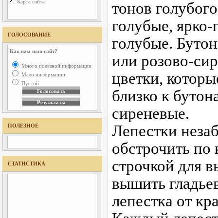
Карта сайта
тонов голубого
голубые, ярко-
ГОЛОСОВАНИЕ
голубые. Буто
Как вам наш сайт?
или розово-сир
Много полезной информации
цветки, котор
Мало информации
Пустой
близко к бутон
сиреневые.
Лепестки незаб
ПОЛЕЗНОЕ
обстрочить по
строчкой для в
СТАТИСТИКА
вышить гладье
лепестка от кра