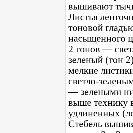
вышивают тыч
Листья ленточ
тоновой гладь
насыщенного ц
2 тонов — свет
зеленый (тон 2
мелкие листик
светло-зеленым
— зелеными нит
выше технику 
удлиненных (ле
Стебель вышив